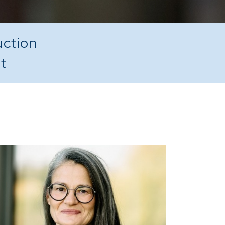
uction
t